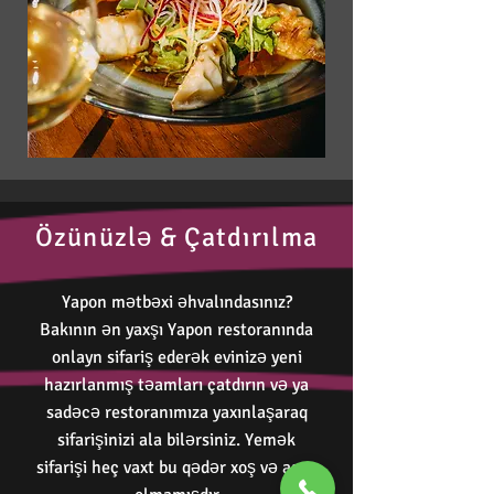
Özünüzlə & Çatdırılma
Yapon mətbəxi əhvalındasınız?
Bakının ən yaxşı Yapon restoranında
onlayn sifariş ederək evinizə yeni
hazırlanmış təamları çatdırın və ya
sadəcə restoranımıza yaxınlaşaraq
sifarişinizi ala bilərsiniz. Yemək
sifarişi heç vaxt bu qədər xoş və asan